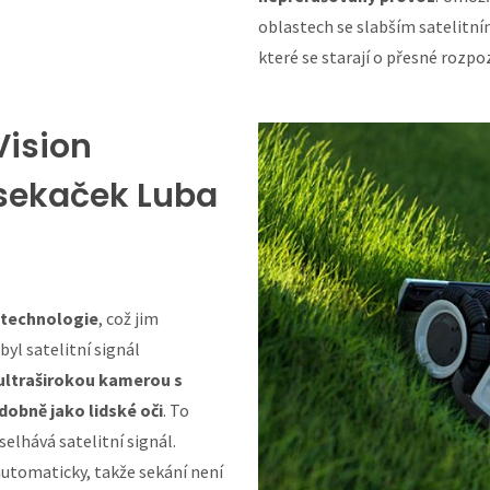
oblastech se slabším satelitn
které se starají o přesné rozpo
Vision
sekaček Luba
 technologie
, což jim
yl satelitní signál
 ultraširokou kamerou s
dobně jako lidské oči
. To
elhává satelitní signál.
utomaticky, takže sekání není