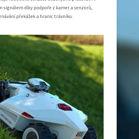
ím signálem díky podpoře z kamer a senzorů,
znávání překážek a hranic trávníku.