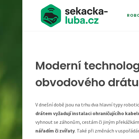
ROBO
Moderní technolog
obvodového drátu
V dnešní době jsou na trhu dva hlavní typy robotic
drátem vyžadují instalaci ohraničujícího kabe
vyhnout se záhonům, cestám či jiným překážkám
nářadím či zvířaty
. Také při změnách v uspořádán