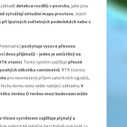
 základě
detekce rozdílů v povrchu
, jako jsou
ně vytvářejí virtuální mapu prostoru
. Jejich
při špatných světelných podmínkách nebo v
Kinematic)
poskytuje vysoce přesnou
í dvou přijímačů – jeden je umístěný na
RTK stanici
. Tento systém zajišťuje
přesné
 pouhých několika centimetrů
. RTK stanice
ohu
pro neomezený příjem satelitních signálů,
třechu domu nebo vedle nabíjecí základny.
V
itého terénu či terénu mezi budovami může
Vision systémem zajišťuje plynulý a
uje robotické sekačce bezchybně pracovat i v