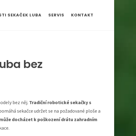
TI SEKAČEK LUBA
SERVIS
KONTAKT
Luba bez
modely bez něj.
Tradiční robotické sekačky s
rý pomáhá sekačce udržet se na požadované ploše a
c může docházet k poškození drátu zahradním
kace.