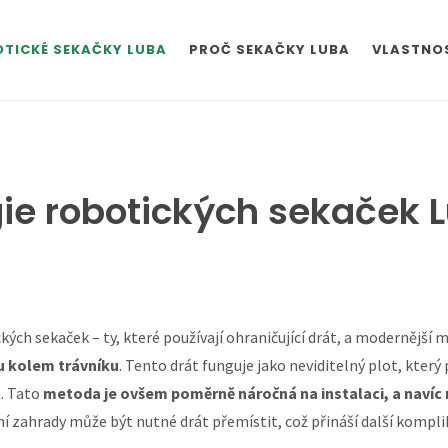
TICKÉ SEKAČKY LUBA
PROČ SEKAČKY LUBA
VLASTNOS
ie robotických sekaček 
kých sekaček – ty, které používají ohraničující drát, a modernější 
lu kolem trávníku
. Tento drát funguje jako neviditelný plot, kte
. Tato
metoda je ovšem poměrně náročná na instalaci, a naví
í zahrady může být nutné drát přemístit, což přináší další kompli