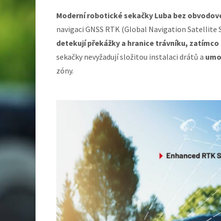
Moderní robotické sekačky Luba bez obvodovéh
navigaci GNSS RTK (Global Navigation Satellite
detekují překážky a hranice trávníku, zatímc
sekačky nevyžadují složitou instalaci drátů a
umož
zóny.