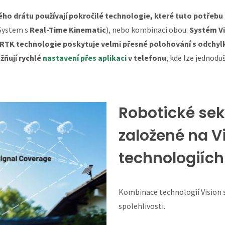
o drátu používají pokročilé technologie, které tuto potřebu 
 System s
Real-Time Kinematic
), nebo kombinaci obou.
Systém Vi
o RTK technologie poskytuje velmi přesné polohování s odchy
ňují rychlé
nastavení přes aplikaci
v telefonu
, kde lze jednod
Robotické sek
založené na V
technologiích
Kombinace technologií Vision s
spolehlivosti.