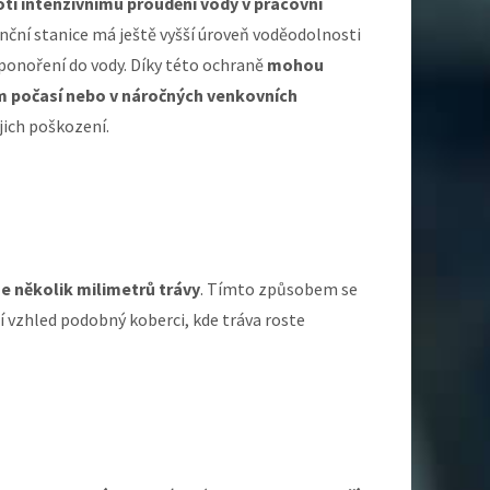
oti intenzivnímu proudění vody v pracovní
renční stanice má ještě vyšší úroveň voděodolnosti
 ponoření do vody. Díky této ochraně
mohou
m počasí nebo v náročných venkovních
ejich poškození.
ze několik milimetrů trávy
. Tímto způsobem se
áří vzhled podobný koberci, kde tráva roste