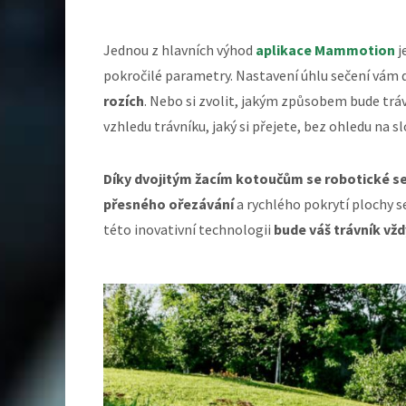
Jednou z hlavních výhod
aplikace Mammotion
j
pokročilé parametry. Nastavení úhlu sečení vám
rozích
. Nebo si zvolit, jakým způsobem bude tr
vzhledu trávníku, jaký si přejete, bez ohledu na s
Díky dvojitým žacím kotoučům se robotické se
přesného ořezávání
a rychlého pokrytí plochy 
této inovativní technologii
bude váš trávník vžd