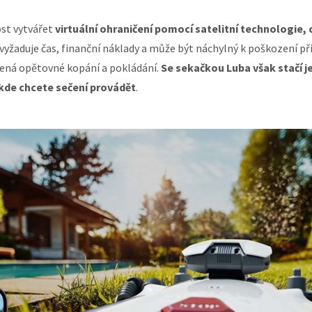
ost vytvářet
virtuální ohraničení pomocí satelitní technologie,
 vyžaduje čas, finanční náklady a může být náchylný k poškození př
ená opětovné kopání a pokládání.
Se sekačkou Luba však stačí j
kde chcete sečení provádět
.