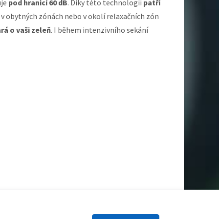
uje
pod hranicí 60 dB
. Díky této technologii
patří
lad v obytných zónách nebo v okolí relaxačních zón
rá o vaši zeleň
. I během intenzivního sekání