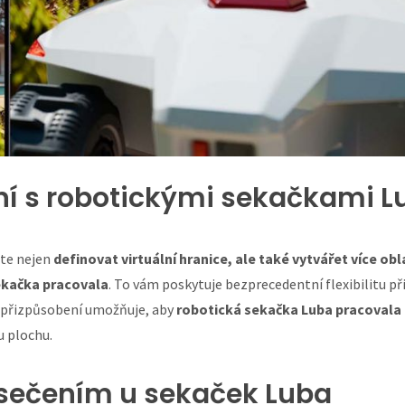
ení s robotickými sekačkami 
te nejen
definovat virtuální hranice, ale také vytvářet více ob
sekačka pracovala
. To vám poskytuje bezprecedentní flexibilitu při
ň přizpůsobení umožňuje, aby
robotická sekačka Luba pracovala 
 plochu.
d sečením u sekaček Luba