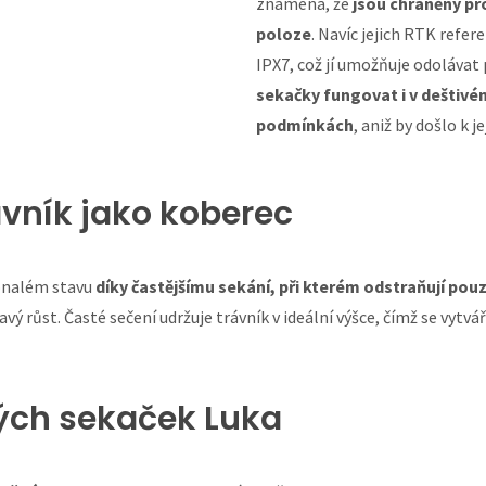
znamená, že
jsou chráněny pr
poloze
. Navíc jejich RTK refe
IPX7, což jí umožňuje odolávat
sekačky fungovat i v deštivé
podmínkách
, aniž by došlo k j
vník jako koberec
konalém stavu
díky častějšímu sekání, při kterém odstraňují pou
vý růst. Časté sečení udržuje trávník v ideální výšce, čímž se vytv
kých sekaček Luka