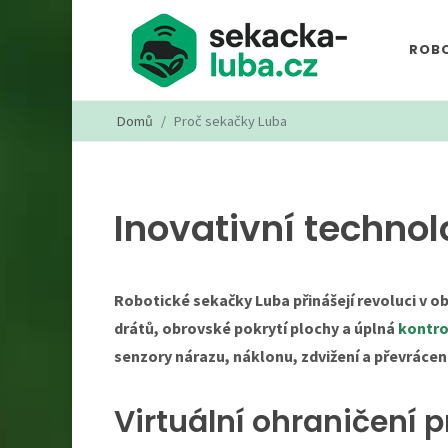
ROBO
Domů
Proč sekačky Luba
Inovativní technol
Robotické sekačky Luba přinášejí revoluci v o
drátů, obrovské pokrytí plochy a úplná
kontro
senzory nárazu, náklonu, zdvižení a převrácen
Virtuální ohraničení p