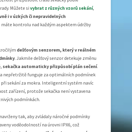
rady. Můžete si
vybrat z různých vzorů sekání
,
ně i v úzkých či nepravidelných
litě máte kontrolu nad každým aspektem údržby
kročilým
dešťovým senzorem, který v reálném
odmínky
. Jakmile dešťový senzor detekuje změnu
ě,
sekačka automaticky přizpůsobí plán sečení
.
čka nepřetržitě funguje za optimálních podmínek
 při sekání za mokra. Inteligentní systém navíc
tnost zařízení, protože sekačka není vystavena
nivých podmínkách.
navrženy tak, aby zvládaly náročné podmínky
aveny voděodolností na úrovni IPX6, což