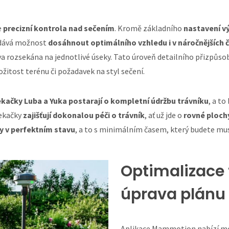
e
precizní kontrola nad sečením
. Kromě základního
nastavení vý
 dává možnost
dosáhnout optimálního vzhledu i v náročnějších č
áva rozsekána na jednotlivé úseky. Tato úroveň detailního přizp
ložitost terénu či požadavek na styl sečení.
kačky Luba a Yuka postarají o kompletní údržbu trávníku
, a to
sekačky
zajišťují dokonalou péči o trávník
, ať už jde o
rovné plochy
y v perfektním stavu
, a to s minimálním časem, který budete mu
Optimalizace
úprava plánu 
Aplikace Mammotion nabízí mo