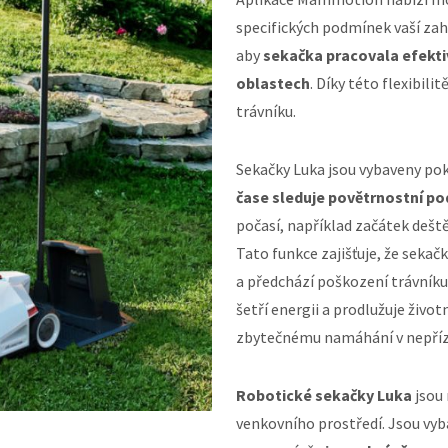
specifických podmínek vaší zah
aby
sekačka pracovala efektiv
oblastech
. Díky této flexibi
trávníku.
Sekačky Luka jsou vybaveny po
čase sleduje povětrnostní p
počasí, například začátek dešt
Tato funkce zajišťuje, že seka
a předchází poškození trávníku
šetří energii a prodlužuje živo
zbytečnému namáhání v nepříz
Robotické sekačky Luka
jsou 
venkovního prostředí. Jsou vyb