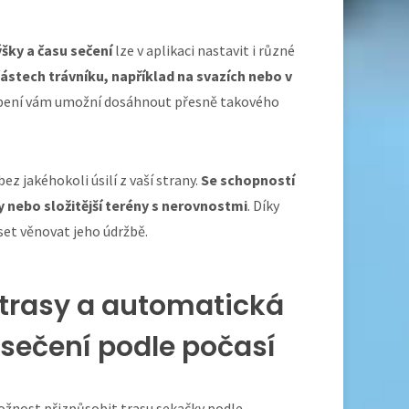
šky a času sečení
lze v aplikaci nastavit i různé
ástech trávníku, například na svazích nebo v
ůsobení vám umožní dosáhnout přesně takového
 bez jakéhokoli úsilí z vaší strany.
Se schopností
 nebo složitější terény s nerovnostmi
. Díky
set věnovat jeho údržbě.
 trasy a automatická
sečení podle počasí
žnost přizpůsobit trasu sekačky podle