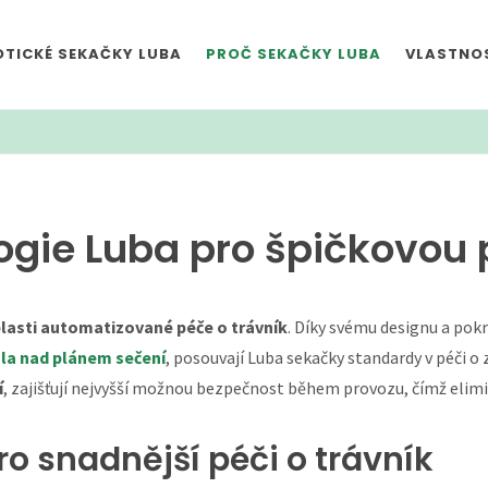
TICKÉ SEKAČKY LUBA
PROČ SEKAČKY LUBA
VLASTNOS
ogie Luba pro špičkovou 
blasti automatizované péče o trávník
. Díky svému designu a pok
la nad plánem sečení
, posouvají Luba sekačky standardy v péči o
í
, zajišťují nejvyšší možnou bezpečnost během provozu, čímž elim
ro snadnější péči o trávník