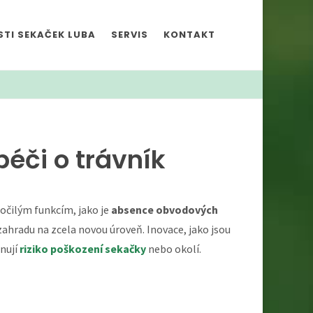
TI SEKAČEK LUBA
SERVIS
KONTAKT
péči o trávník
ročilým funkcím, jako je
absence obvodových
 zahradu na zcela novou úroveň. Inovace, jako jsou
inují
riziko poškození sekačky
nebo okolí.