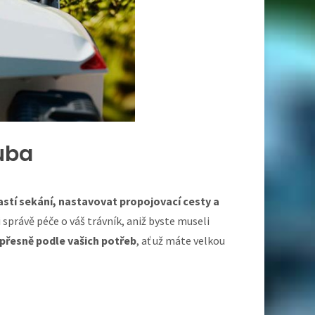
Luba
lastí sekání, nastavovat propojovací cesty a
 správě péče o váš trávník, aniž byste museli
přesně podle vašich potřeb
, ať už máte velkou